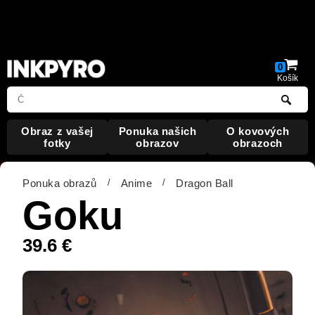
Warning
: Undefined array key "HTTP_ACCEPT_LANGUAGE"
in
/data/web/virtuals/323477/virtual/www/index.php
on line
19
0
Košík
Obraz
z vašej
Ponuka
našich
O kovových
fotky
obrazov
obrazoch
Ponuka obrazů
/
Anime
/
Dragon Ball
Goku
39.6
€